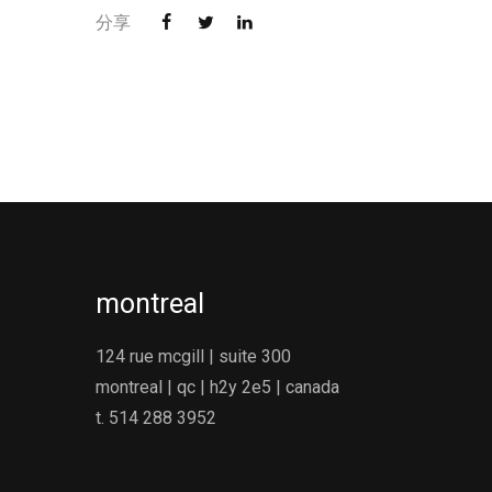
分享
montreal
124 rue mcgill | suite 300
montreal | qc | h2y 2e5 | canada
t. 514 288 3952