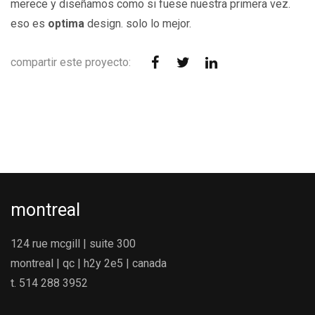
merece y diseñamos como si fuese nuestra primera vez.
eso es
optima
design. solo lo mejor.
compartir este proyecto:
montreal
124 rue mcgill | suite 300
montreal | qc | h2y 2e5 | canada
t. 514 288 3952