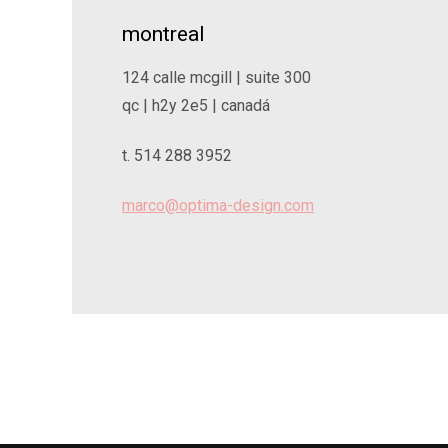
montreal
124 calle mcgill | suite 300
qc | h2y 2e5 | canad
á
t. 514 288 3952
marco@optima-design.com