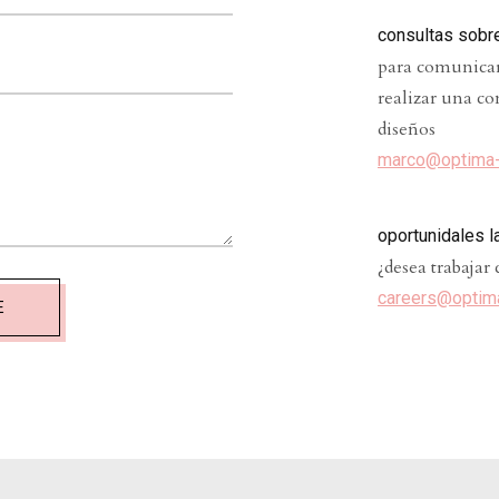
consultas sobr
para comunicar
realizar una co
diseños
marco@optima-
oportunidales l
¿desea trabajar
careers@
optim
E