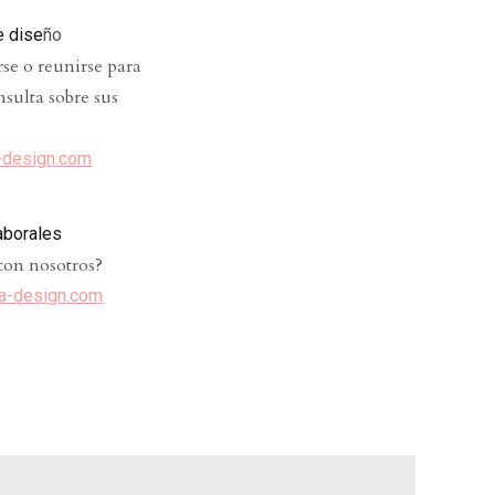
e dise
ño
se o reunirse para
nsulta sobre sus
design.com
aborales
 con nosotros
?
a-design.com