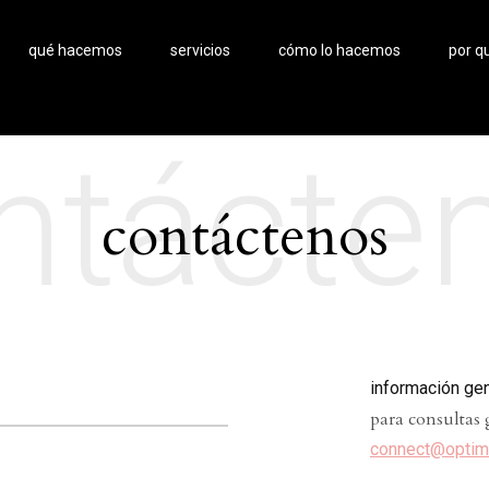
qué hacemos
servicios
cómo lo hacemos
por q
ntácte
contáctenos
informaci
ó
n ge
para consultas 
connect@optim