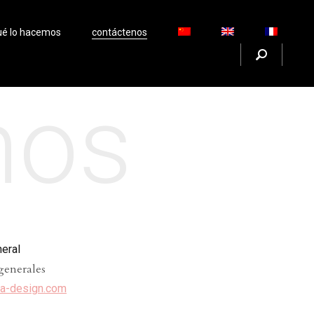
ué lo hacemos
contáctenos
nos
neral
generales
a-design.com